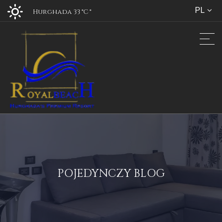
PL
Hurghada 33 °C
°
POJEDYNCZY BLOG