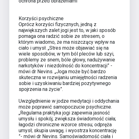
ochrona przed obrażeniami
Korzyści psychiczne
Oprócz korzyści fizycznych, jedną z
największych zalet jogi jest to, w jaki sposób
pomaga ona radzić sobie ze stresem, o
którym wiadomo, że ma niszczący wpływ na
ciało i umysł. „Stres może objawiać się na
wiele sposobów, w tym ból pleców lub szyi,
problemy ze snem, bóle głowy, nadużywanie
narkotyków i niezdolność do koncentracji” -
mówi dr Nevins. „Joga może być bardzo
skuteczna w rozwijaniu umiejętności radzenia
sobie i uzyskiwaniu bardziej pozytywnego
spojrzenia na życie”.
Uwzględnienie w jodze medytacji i oddychania
może poprawić samopoczucie psychiczne.
„Regularna praktyka jogi zapewnia jasność
umysłu i spokój; zwiększa świadomość ciała;
łagodzi chroniczne wzorce stresu; odpręża
umysł; skupia uwagę; i wyostrza koncentrację
”- mówi dr Nevins. Samoświadomość ciała i