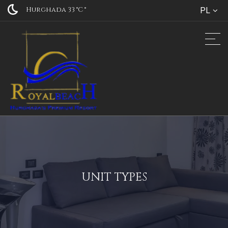
Hurghada 33 °C
°
PL
UNIT TYPES