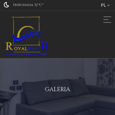
Hurghada 32 °C
°
PL
GALERIA