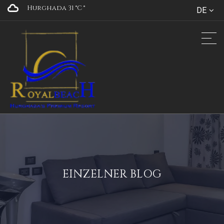
Hurghada 31 °C
°
DE
EINZELNER BLOG