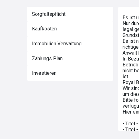
Sorgfaltspflicht
Es ist 
Nur dur
Kaufkosten
legal g
Grundst
Es ist 
Immobilien Verwaltung
richtig
Anwalt 
Zahlungs Plan
In Bezu
Betrieb
nicht b
Investieren
ist.
Royal B
Wir sin
um dies
Bitte f
verfügu
Hier ei
• Titel
• Titel
• Titel