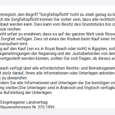
unmöglich, den Begriff "Sorgfaltspflicht" nicht zu stark genug zu 
ch die Sorgfaltspflicht können Sie sicher sein, dass alle rechtl
ebaut werden kann. Dies kann vom Besitz des Grundstücks bis 
ück reichen.
nicht unfair zu erwähnen, dass es auf der ganzen Welt viele Resor
e Sorgfalt verfügen. Dies ist eines der Risiken beim Kauf einer I
konsultiert wird.
g auf den Kauf (sei es in Royal Beach oder nicht) in Ägypten, sol
sgenehmigungen der Regierung und der Justizbehörden von dem
ereitgestellt werden können, sollten Sie sich fragen, ob dieses 
each verfügt über alle erforderlichen Rechts- und Betriebsgen
d stolz darauf, Ihnen alle Informationen oder Unterlagen anbiete
 zu überprüfen.
ordern Sie alle Informationen und Unterlagen die Sie benötigen v
ng stellen.(Die Unterlagen sind in Arabisch und Englisch verfügba
ne Aufstellung der Unterlagen:
 - Eingetragener Landvertrag
 - Baugenehmigung Nr. 320.1993
 - Baugenehmigung Nr. 568.2009